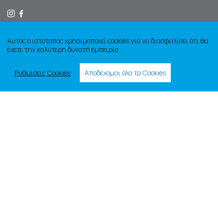
Αυτός ο ιστότοπος χρησιμοποιεί cookies για να διασφαλίσει ότι θα
ΝΟΜΙΚΑ
έχετε την καλύτερη δυνατή εμπειρία
Όροι χρήσης
Ρυθμίσεις Cookies
Αποδέχομαι όλα τα Cookies
Πολιτική απορρήτου
Πολιτική cookies
Ακυρώσεις και επιστροφές
Τρόποι αποστολής