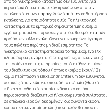
από το ηλεκτρονικό κατάστημα δεν ευθύνεται για
περαιτέρω ζημιές που τυχόν προκύψουν από την
εκτέλεση ή μη των παραγγελιών ή από την καθυστέρηση
εκτέλεσης, για οποιαδήποτε αιτία. Το ηλεκτρονικό
κατάστημα με το εμπορικό σήμα Criterium ουδεμία
εγγύηση μπορεί να παράσχει για τη διαθεσιμότητα των
προϊόντων, αλλά αναλαμβάνει να ενημερώνει έγκαιρα
τους πελάτες περί της μη διαθεσιμότητας. Το
ηλεκτρονικό κατάστημα παρέχει το περιεχόμενο (λχ
πληροφορίες, ονόματα, φωτογραφίες, απεικονίσεις),
τα προϊόντα και τις υπηρεσίες που διατίθενται μέσω
του διαδικτυακού τόπου \"όπως ακριβώς έχουν\". Σε
καμία περίπτωση η επιχείρηση Criterium δεν ευθύνεται
αστικώς ή ποινικώς για οποιαδήποτε ζημία (θετική,
ειδική ή αποθετική, η οποία ενδεικτικά και όχι
περιοριστικά, διαζευκτικά ή/και σωρευτικά συνίσταται
σε απώλεια κερδών, δεδομένων, διαφυγόντα κέρδη,
χρηματική ικανοποίηση κλπ.) που τυχόν θα υποστεί