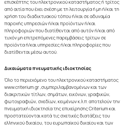
επισκέπτης του ηλεκτρονικού καταστήματος ή τρίτος
από αιτία που έχει σχέση με τη λειτουργία ή μη ή/και τη
χρήση του διαδικτυακού τόπου ή/και σε αδυναμία
παροχής υπηρεσιών ή/και προϊόντων ή/και
πληροφοριών που διατίθενται από αυτόν ή/και από
τυχόν μη επιτρεπόμενες παρεμβάσεις τρίτων σε
προϊόντα ή/και υπηρεσίες ή/και πληροφορίες που
διατίθενται μέσω αυτού.
Δικαιώματα πνευματικής ιδιοκτησίας
Όλο το περιεχόμενο του ηλεκτρονικού καταστήματος
www.criterium.gr ,συμπεριλαμβανομένων και των
διακριτικών τίτλων, σημάτων, εικόνων, γραφικών,
φωτογραφιών, σχεδίων, κειμένων κ.λ.π. αποτελούν την
πνευματική ιδιοκτησία της επιχείρησης Criterium και
προστατεύονται κατά τις σχετικές διατάξεις του
ελληνικού δικαίου, του ευρωπαϊκού δικαίου και των